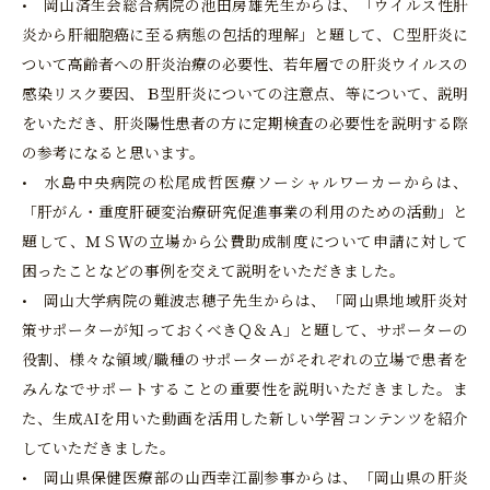
• 岡山済生会総合病院の池田房雄先生からは、「ウイルス性肝
炎から肝細胞癌に至る病態の包括的理解」と題して、Ｃ型肝炎に
ついて高齢者への肝炎治療の必要性、若年層での肝炎ウイルスの
感染リスク要因、Ｂ型肝炎についての注意点、等について、説明
をいただき、肝炎陽性患者の方に定期検査の必要性を説明する際
の参考になると思います。
• 水島中央病院の松尾成哲医療ソーシャルワーカーからは、
「肝がん・重度肝硬変治療研究促進事業の利用のための活動」と
題して、ＭＳＷの立場から公費助成制度について申請に対して
困ったことなどの事例を交えて説明をいただきました。
• 岡山大学病院の難波志穂子先生からは、「岡山県地域肝炎対
策サポーターが知っておくべきＱ＆Ａ」と題して、サポーターの
役割、様々な領域/職種のサポーターがそれぞれの立場で患者を
みんなでサポートすることの重要性を説明いただきました。ま
た、生成AIを用いた動画を活用した新しい学習コンテンツを紹介
していただきました。
• 岡山県保健医療部の山西幸江副参事からは、「岡山県の肝炎