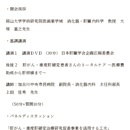
開会挨拶
岡山大学学術研究院医歯薬学域 消化器・肝臓内科学 教授 大
塚 基之先生
基調講演
講演１ 講演ＤＶＤ （30分） 日本肝臓学会企画広報委員会
後援２ 肝がん・重度肝硬変患者さんのトータルケア 〜医療費
助成から肝移植まで〜
講師：加古川中央市民病院 副院長・消化器内科 主任科部長
上田 佳秀 先生
（50分+質問10分）
パネルディスカッション
「肝がん・重度肝硬変治療研究促進事業を活用する工夫」