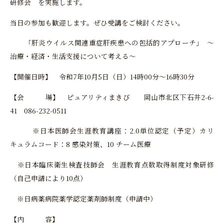
研修会 を実施します。
当日の参加も歓迎します。ぜひ受講をご検討ください。
「肝炎ウイルス関連重症肝疾患への包括的アプローチ｣ ～
治療・経済・生活支援について考える～
【開催日時】 令和7年10月5日（日）14時00分～16時30分
【会 場】 ピュアリティまきび 岡山市北区下石井2-6-
41 086-232-0511
※日本医師会生涯教育講座：2.0単位認定（予定）カリ
キュラムコード：8 感染対策、10 チーム医療
※日本臨床衛生検査技師会 生涯教育点数取得制度対象研修
（自己申請により10点）
※日病薬病院薬学認定薬剤師制度（申請中）
【内 容】