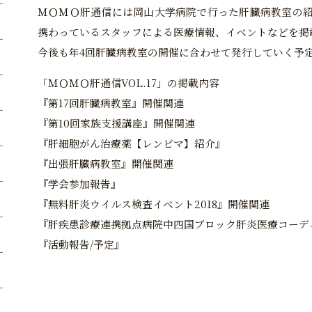
ＭＯＭＯ肝通信には岡山大学病院で行った肝臓病教室の
携わっているスタッフによる医療情報、イベントなどを掲
今後も年4回肝臓病教室の開催に合わせて発行していく予
「ＭＯＭＯ肝通信VOL.17」の掲載内容
『第17回肝臓病教室』開催関連
『第10回家族支援講座』開催関連
『肝細胞がん治療薬【レンビマ】紹介』
『出張肝臓病教室』開催関連
『学会参加報告』
『無料肝炎ウイルス検査イベント2018』開催関連
『肝疾患診療連携拠点病院中四国ブロック肝炎医療コーデ
『活動報告/予定』