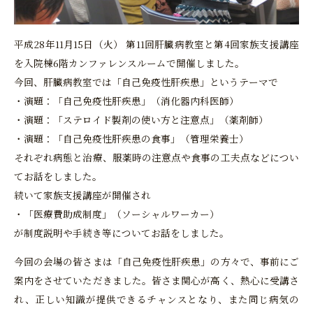
平成28年11月15日（火） 第11回肝臓病教室と第4回家族支援講座
を入院棟6階カンファレンスルームで開催しました。
今回、肝臓病教室では「自己免疫性肝疾患」というテーマで
・演題：「自己免疫性肝疾患」（消化器内科医師）
・演題：「ステロイド製剤の使い方と注意点」（薬剤師）
・演題：「自己免疫性肝疾患の食事」（管理栄養士）
それぞれ病態と治療、服薬時の注意点や食事の工夫点などについ
てお話をしました。
続いて家族支援講座が開催され
・「医療費助成制度」（ソーシャルワーカー）
が制度説明や手続き等についてお話をしました。
今回の会場の皆さまは「自己免疫性肝疾患」の方々で、事前にご
案内をさせていただきました。皆さま関心が高く、熱心に受講さ
れ、正しい知識が提供できるチャンスとなり、また同じ病気の