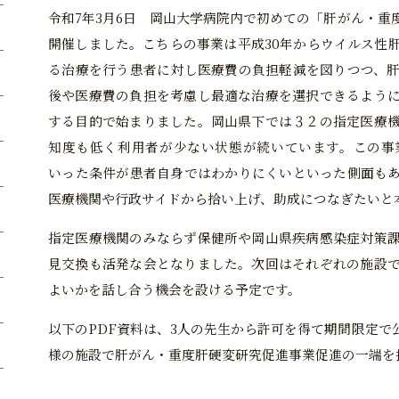
令和7年3月6日 岡山大学病院内で初めての「肝がん・重
開催しました。こちらの事業は平成30年からウイルス性
る治療を行う患者に対し医療費の負担軽減を図りつつ、
後や医療費の負担を考慮し最適な治療を選択できるよう
する目的で始まりました。岡山県下では３２の指定医療
知度も低く利用者が少ない状態が続いています。この事
いった条件が患者自身ではわかりにくいといった側面も
医療機関や行政サイドから拾い上げ、助成につなぎたいと
指定医療機関のみならず保健所や岡山県疾病感染症対策
見交換も活発な会となりました。次回はそれぞれの施設
よいかを話し合う機会を設ける予定です。
以下のPDF資料は、3人の先生から許可を得て期間限定で
様の施設で肝がん・重度肝硬変研究促進事業促進の一端を