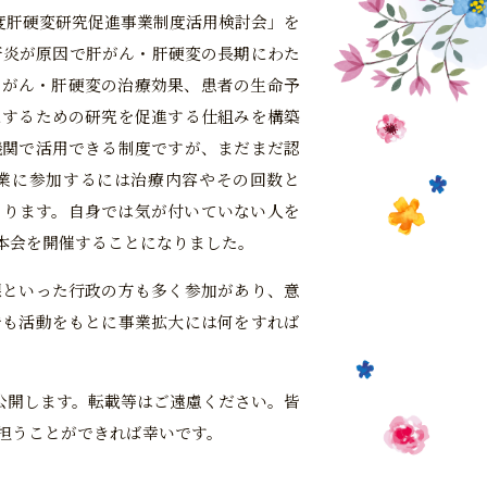
度肝硬変研究促進事業制度活用検討会」を
肝炎が原因で肝がん・肝硬変の長期にわた
肝がん・肝硬変の治療効果、患者の生命予
にするための研究を促進する仕組みを構築
機関で活用できる制度ですが、まだまだ認
業に参加するには治療内容やその回数と
あります。自身では気が付いていない人を
本会を開催することになりました。
課といった行政の方も多く参加があり、意
でも活動をもとに事業拡大には何をすれば
公開します。転載等はご遠慮ください。皆
担うことができれば幸いです。