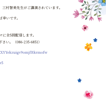
部 三村智美先生がご講演されています。
ば幸いです。
マに全5回配信します。
（086-235-6851）
UCXYYekzuigv9omjfRkrmofw
w5